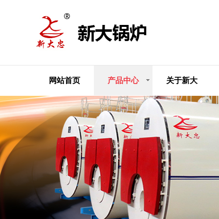
网站首页
产品中心
关于新大