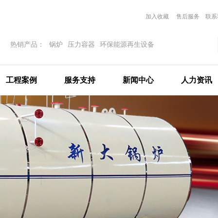
加入收藏
售后服务
联系
热销产品：
锅炉
压力容器
环保能源再生设备
工程案例
服务支持
新闻中心
人力资讯