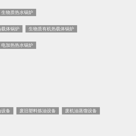
生物质热水锅炉
热载体锅炉
生物质有机热载体锅炉
电加热热水锅炉
油设备
废旧塑料炼油设备
废机油蒸馏设备