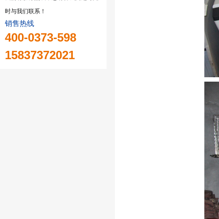
时与我们联系！
销售热线
400-0373-598
15837372021